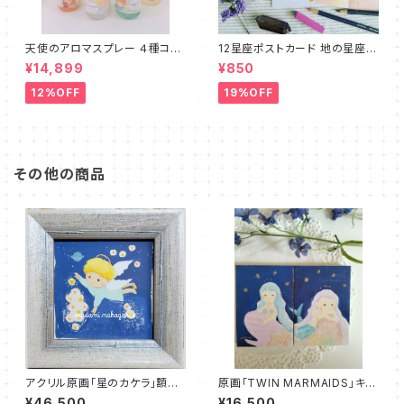
天使のアロマスプレー ４種コン
12星座ポストカード 地の星座３
プリートセット
種セット☆プチリーディング＆ム
¥14,899
¥850
ーンサイクルカード付
12%OFF
19%OFF
その他の商品
アクリル原画「星のカケラ」額付
原画「TWIN MARMAIDS」キャ
き天使画
ンバス2枚セット 絵画 インテリ
¥46,500
¥16,500