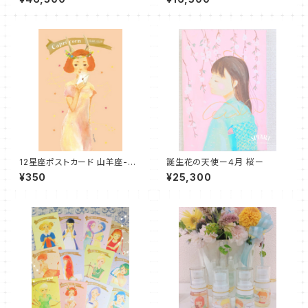
ア
12星座ポストカード 山羊座-星
誕生花の天使ー４月 桜ー
からのお便り付き-
¥350
¥25,300