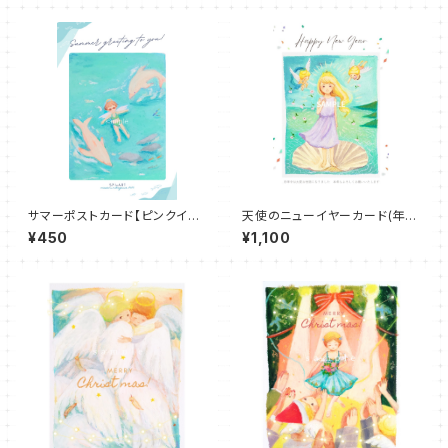
サマーポストカード【ピンクイル
天使のニューイヤーカード(年賀
カと天使】
はがき)Bタイプ３種セット
¥450
¥1,100