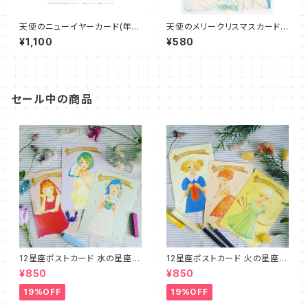
天使のニューイヤーカード(年賀
天使のメリークリスマスカード
はがき)Bタイプ３種セット
「いつでも一緒に」
¥1,100
¥580
セール中の商品
12星座ポストカード 水の星座３
12星座ポストカード 火の星座３
種セット☆プチリーディング＆ム
種セット☆プチリーディング＆ム
¥850
¥850
ーンサイクルカード付
ーンサイクルカード付
19%OFF
19%OFF