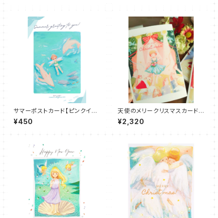
サマーポストカード【ピンクイル
天使のメリークリスマスカード4
カと天使】
種セット
¥450
¥2,320