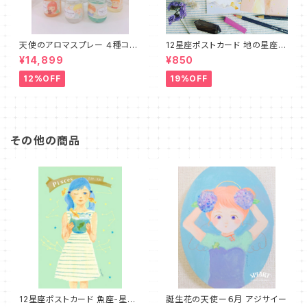
天使のアロマスプレー ４種コン
12星座ポストカード 地の星座３
プリートセット
種セット☆プチリーディング＆ム
¥14,899
¥850
ーンサイクルカード付
12%OFF
19%OFF
その他の商品
12星座ポストカード 魚座-星か
誕生花の天使ー６月 アジサイー