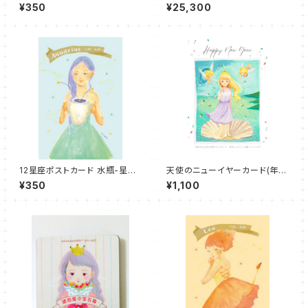
らのお便り付き-
¥350
¥25,300
12星座ポストカード 水瓶-星か
天使のニューイヤーカード(年賀
らのお便り付き-
はがき)Bタイプ３種セット
¥350
¥1,100