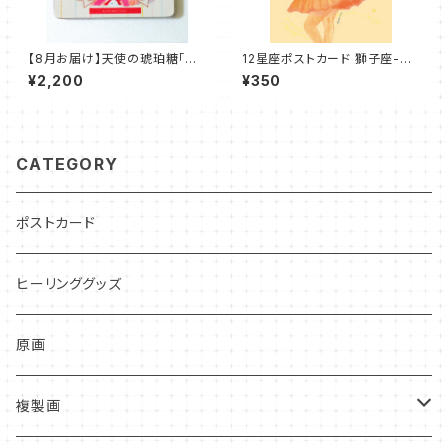
【8月お届け】天使の琥珀糖「琥
12星座ポストカード 獅子座-星
珀姫の宝石箱」mizutama589
からのお便り付き-
¥2,200
¥350
*Spi×Art 和菓子 琥珀糖 お菓
子 プレゼント
CATEGORY
ポストカード
ヒーリンググッズ
原画
複製画